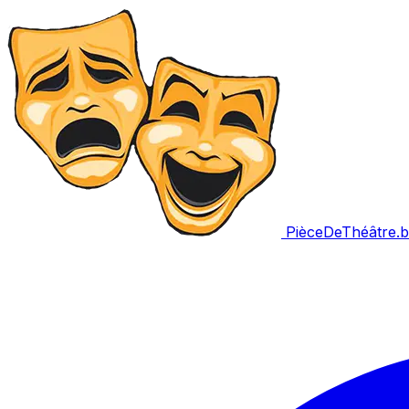
PièceDeThéâtre
.