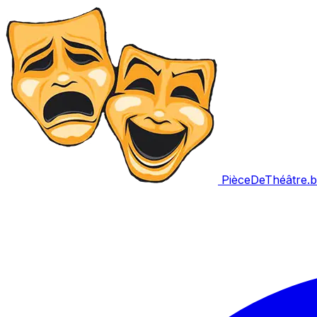
PièceDeThéâtre
.