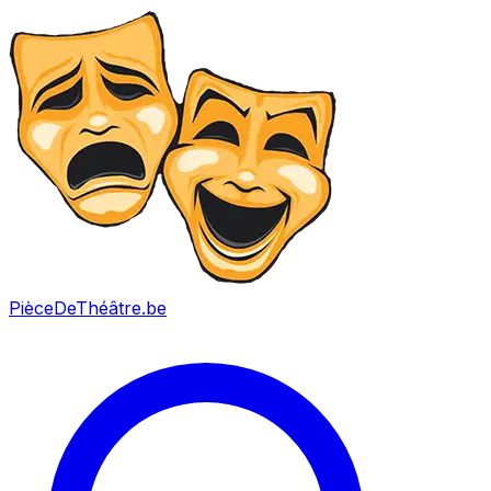
PièceDeThéâtre
.be