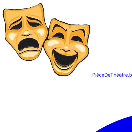
PièceDeThéâtre
.