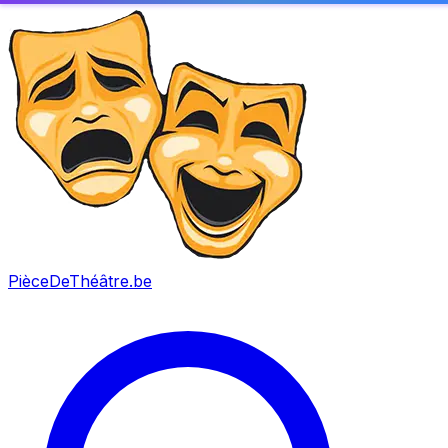
PièceDeThéâtre
.be