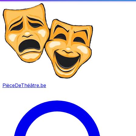
PièceDeThéâtre
.be