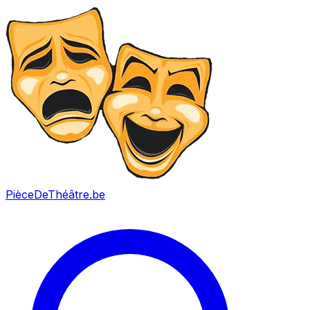
PièceDeThéâtre
.be