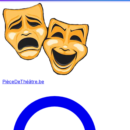
PièceDeThéâtre
.be