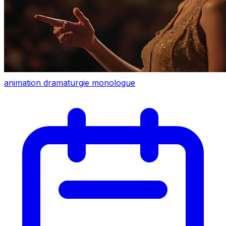
animation
dramaturgie
monologue