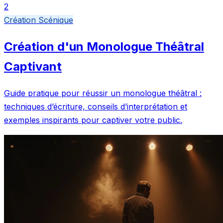
2
Création Scénique
Création d'un Monologue Théâtral
Captivant
Guide pratique pour réussir un monologue théâtral :
techniques d’écriture, conseils d’interprétation et
exemples inspirants pour captiver votre public.