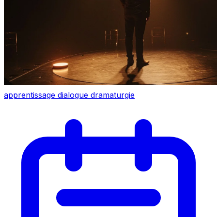
apprentissage
dialogue
dramaturgie