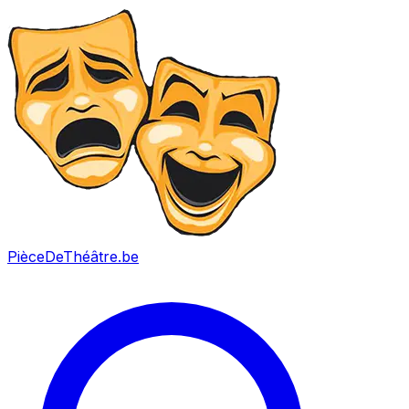
PièceDeThéâtre
.be