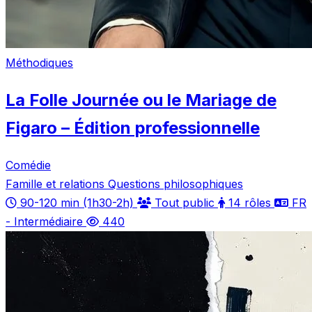
Méthodiques
La Folle Journée ou le Mariage de
Figaro – Édition professionnelle
Comédie
Famille et relations
Questions philosophiques
90-120 min (1h30-2h)
Tout public
14 rôles
FR
- Intermédiaire
440