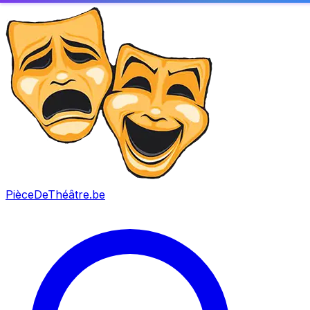
PièceDeThéâtre
.be