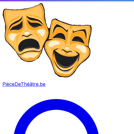
PièceDeThéâtre
.be