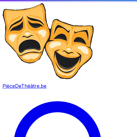
PièceDeThéâtre
.be