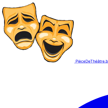
PièceDeThéâtre
.