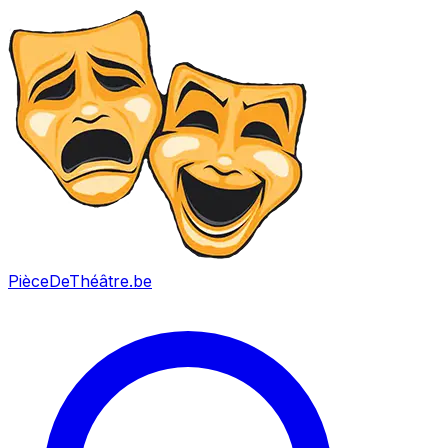
PièceDeThéâtre
.be