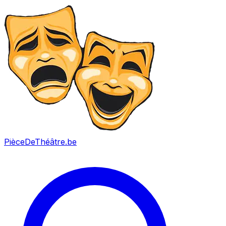
PièceDeThéâtre
.be