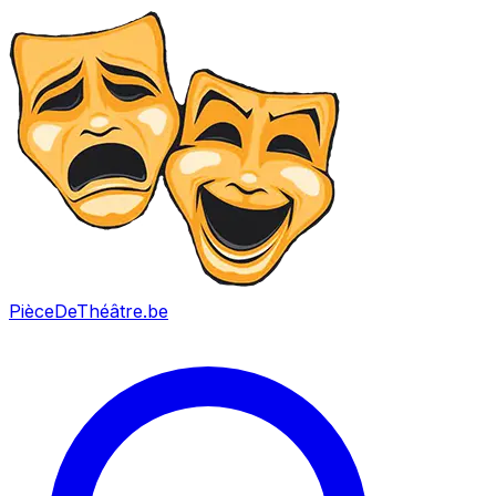
PièceDeThéâtre
.be