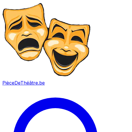
PièceDeThéâtre
.be