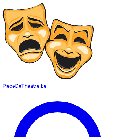
PièceDeThéâtre
.be