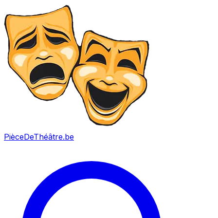
PièceDeThéâtre
.be