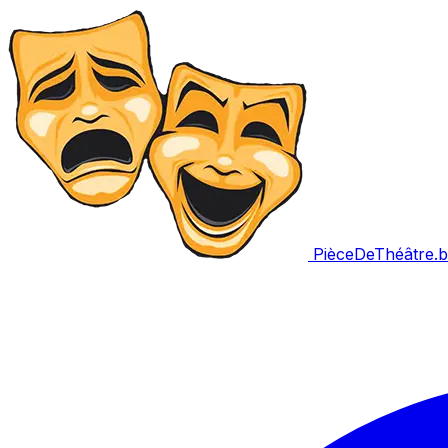
PièceDeThéâtre
.