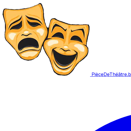
PièceDeThéâtre
.