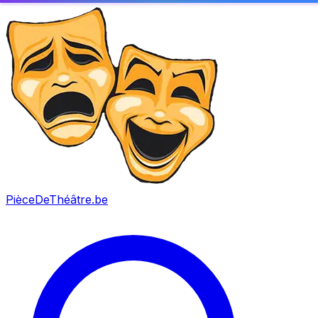
PièceDeThéâtre
.be