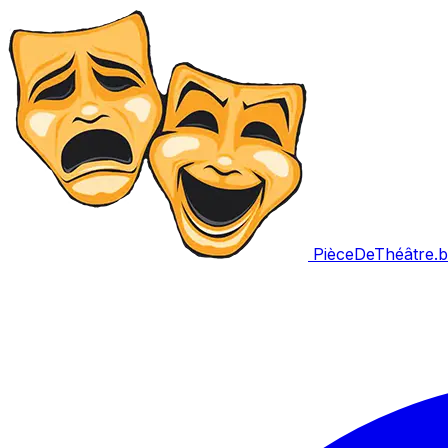
PièceDeThéâtre
.