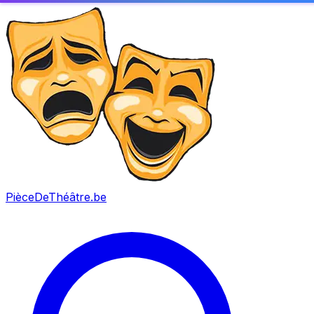
PièceDeThéâtre
.be