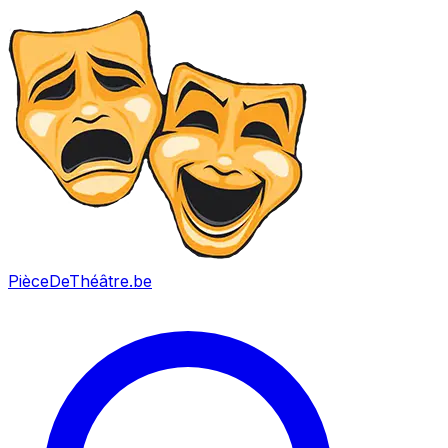
PièceDeThéâtre
.be