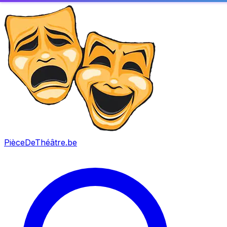
PièceDeThéâtre
.be